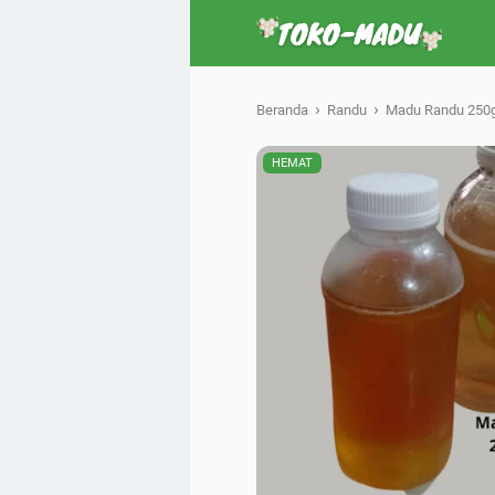
›
›
Beranda
Randu
Madu Randu 250
HEMAT